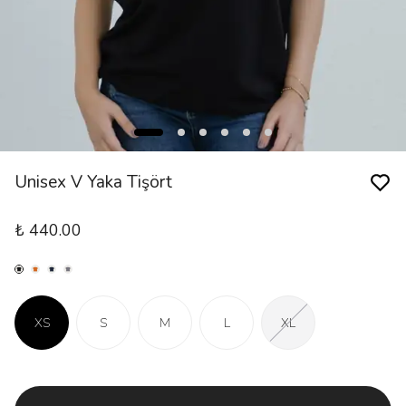
Unisex V Yaka Tişört
₺ 440.00
XS
S
M
L
XL