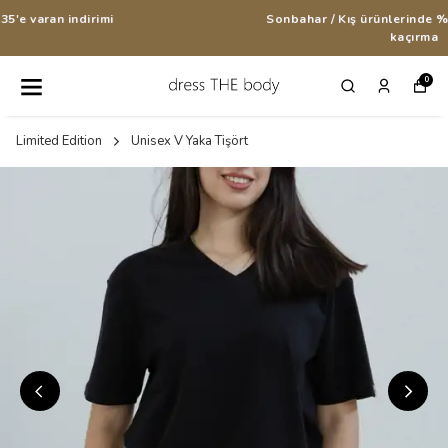
Sonbahar / Kış ürünlerinde %35'e varan indirimi
kaçırma
0
Limited Edition
Unisex V Yaka Tişört