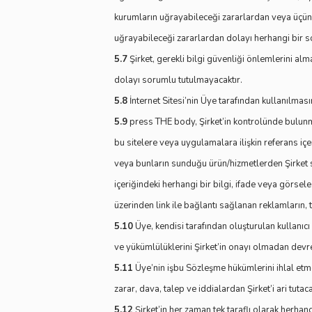
kurumların uğrayabileceği zararlardan veya üçünc
uğrayabileceği zararlardan dolayı herhangi bir
5.7
Şirket, gerekli bilgi güvenliği önlemlerini alm
dolayı sorumlu tutulmayacaktır.
5.8
İnternet Sitesi’nin Üye tarafından kullanılma
5.9
press THE body, Şirket’in kontrolünde bulunm
bu sitelere veya uygulamalara ilişkin referans iç
veya bunların sunduğu ürün/hizmetlerden Şirket so
içeriğindeki herhangi bir bilgi, ifade veya görsel
üzerinden link ile bağlantı sağlanan reklamların, t
5.10
Üye, kendisi tarafından oluşturulan kullanıc
ve yükümlülüklerini Şirket’in onayı olmadan devr
5.11
Üye’nin işbu Sözleşme hükümlerini ihlal etme
zarar, dava, talep ve iddialardan Şirket’i ari tuta
5.12
Şirket’in her zaman tek taraflı olarak herh