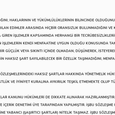
IĞINI, HAKLARININ VE YÜKÜMLÜLÜKLERİNİN BİLİNCİNDE OLDUĞUNU
RILAN EDİMLER ARASINDA HİÇBİR ORANSIZLIK BULUNMADIĞINI VE KA
İREN İŞLEMLER KAPSAMINDA HERHANGİ BİR TECRÜBESİZLİKLERİ
AN İŞLEMLERİN KENDİ MENFAATİNE UYGUN OLDUĞU KONUSUNDA TAM
BİR GÜÇLÜK VEYA SIKINTI İÇİNDE OLMADAN, DÜŞÜNEREK, İSTEYERE
İN HAKSIZ ŞART SAYILABİLECEK BİR ÖZELLİK TAŞIMADIĞINI, MENF
 SÖZLEŞMELERİNDEKİ HAKSIZ ŞARTLAR HAKKINDA YÖNETMELİK HÜ
LÜK VE İYİNİYET KURALINA AYKIRILIK TEŞKİL ETMEMEKTE OLUP 
RÇLAR KANUNU HÜKÜMLERİ DE DİKKATE ALINARAK HAZIRLANMIŞTIR
 İÇERİK DENETİMİ ÜYE TARAFINDAN YAPILMIŞTIR. İŞBU SÖZLEŞME
ĞİNE YABANCI (ŞAŞIRTICI ŞARTLAR) NİTELİK TAŞIMAZ. İŞBU SÖZLEŞ