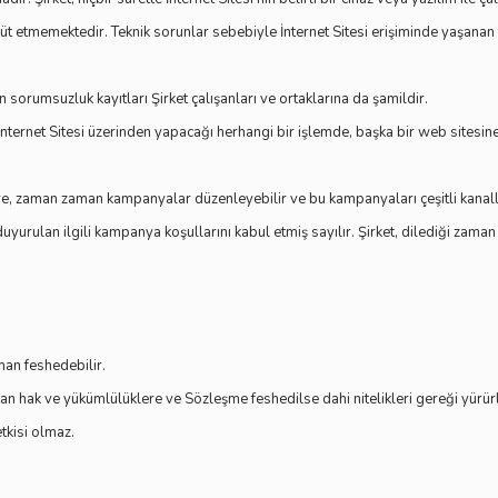
hhüt etmemektedir. Teknik sorunlar sebebiyle İnternet Sitesi erişiminde yaşana
sorumsuzluk kayıtları Şirket çalışanları ve ortaklarına da şamildir.
nternet Sitesi üzerinden yapacağı herhangi bir işlemde, başka bir web sitesine
re, zaman zaman kampanyalar düzenleyebilir ve bu kampanyaları çeşitli kanal
uyurulan ilgili kampanya koşullarını kabul etmiş sayılır. Şirket, dilediği za
man feshedebilir.
n hak ve yükümlülüklere ve Sözleşme feshedilse dahi nitelikleri gereği yürürl
tkisi olmaz.