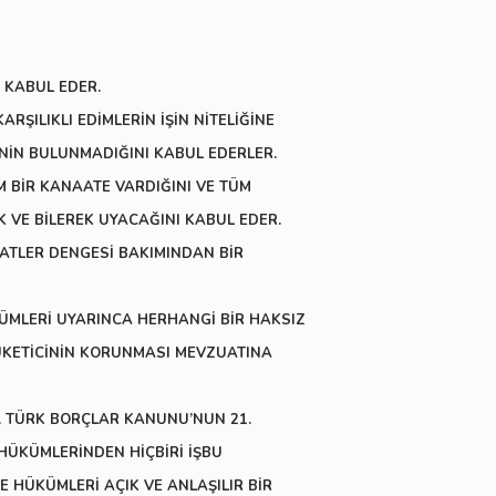
 KABUL EDER.
RŞILIKLI EDİMLERİN İŞİN NİTELİĞİNE
NİN BULUNMADIĞINI KABUL EDERLER.
 BİR KANAATE VARDIĞINI VE TÜM
K VE BİLEREK UYACAĞINI KABUL EDER.
AATLER DENGESİ BAKIMINDAN BİR
KÜMLERİ UYARINCA HERHANGİ BİR HAKSIZ
TÜKETİCİNİN KORUNMASI MEVZUATINA
. TÜRK BORÇLAR KANUNU’NUN 21.
 HÜKÜMLERİNDEN HİÇBİRİ İŞBU
ME HÜKÜMLERİ AÇIK VE ANLAŞILIR BİR