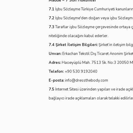
Madde – 7 Son Hükümler
7.1
İşbu Sözleşme Türkiye Cumhuriyeti kanunların
7.2
İşbu Sözleşme'den doğan veya işbu Sözleşme il
7.3
Taraflar işbu Sözleşme çerçevesinde ortaya çı
niteliğinde olacağını kabul ederler.
7.4 Şirket İletişim Bilgileri:
Şirket’in iletişim bil
Unvan:
Erkachan Tekstil Dış Ticaret Anonim Şirke
Adres:
Hacıeyüplü Mah. 7513 Sk. No:3 20050 Me
Telefon:
+90 530 9192040
E-posta:
info@dressthebody.com
7.5
İnternet Sitesi üzerinden yapılan ve irade açı
bağlayıcı irade açıklamaları olarak telakki edilirle