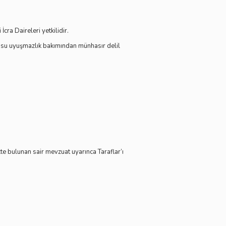
ra Daireleri yetkilidir.
onusu uyuşmazlık bakımından münhasır delil
kte bulunan sair mevzuat uyarınca Taraflar’ı