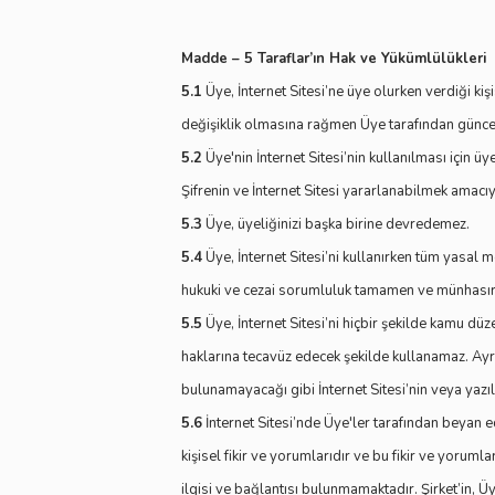
Madde – 5 Taraflar’ın Hak ve Yükümlülükleri
5.1
Üye, İnternet Sitesi’ne üye olurken verdiği ki
değişiklik olmasına rağmen Üye tarafından günce
5.2
Üye'nin İnternet Sitesi’nin kullanılması için 
Şifrenin ve İnternet Sitesi yararlanabilmek amacıyl
5.3
Üye, üyeliğinizi başka birine devredemez.
5.4
Üye, İnternet Sitesi’ni kullanırken tüm yasa
hukuki ve cezai sorumluluk tamamen ve münhasıra
5.5
Üye, İnternet Sitesi’ni hiçbir şekilde kamu düzen
haklarına tecavüz edecek şekilde kullanamaz. Ayrıc
bulunamayacağı gibi İnternet Sitesi’nin veya yazı
5.6
İnternet Sitesi’nde Üye'ler tarafından beyan e
kişisel fikir ve yorumlarıdır ve bu fikir ve yoru
ilgisi ve bağlantısı bulunmamaktadır. Şirket’in, 