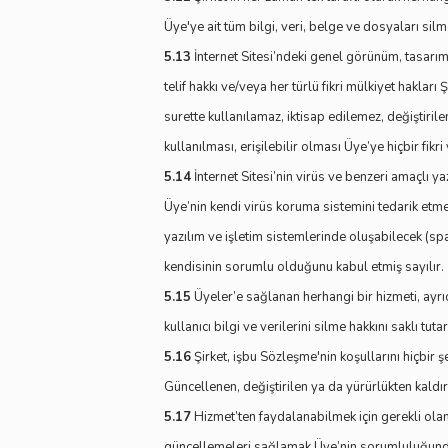
Üye'ye ait tüm bilgi, veri, belge ve dosyaları sil
5.13
İnternet Sitesi’ndeki genel görünüm, tasarım v
telif hakkı ve/veya her türlü fikri mülkiyet hakları 
surette kullanılamaz, iktisap edilemez, değiştiri
kullanılması, erişilebilir olması Üye’ye hiçbir fikr
5.14
İnternet Sitesi’nin virüs ve benzeri amaçlı y
Üye’nin kendi virüs koruma sistemini tedarik et
yazılım ve işletim sistemlerinde oluşabilecek (sp
kendisinin sorumlu olduğunu kabul etmiş sayılır.
5.15
Üyeler’e sağlanan herhangi bir hizmeti, ayrı
kullanıcı bilgi ve verilerini silme hakkını saklı tutar
5.16
Şirket, işbu Sözleşme'nin koşullarını hiçbir ş
Güncellenen, değiştirilen ya da yürürlükten kaldır
5.17
Hizmet’ten faydalanabilmek için gerekli olan
güncellemeleri sağlamak Üye’nin sorumluluğundadır. 