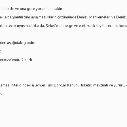
a tabidir ve ona göre yorumlanacaktır.
e bağlantılı tüm uyuşmazlıkların çözümünde Denizli Mahkemeleri ve Denizli İc
kabilecek uyuşmazlıklarda, Şirket’e ait belge ve elektronik kayıtların, söz k
gileri aşağıdaki gibidir:
ti
rkezefendi, Denizli
klaması niteliğindeki işlemler Türk Borçlar Kanunu, tüketici mevzuatı ve yürürlü
r.