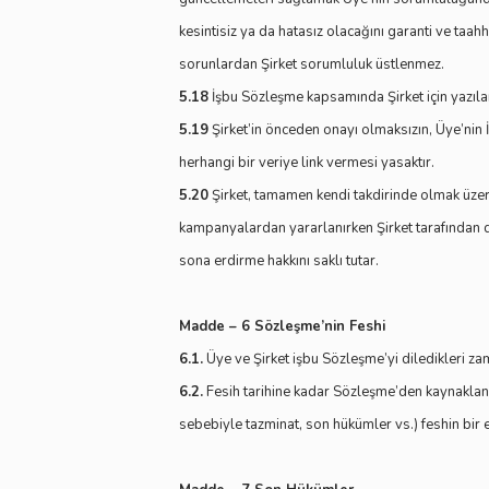
kesintisiz ya da hatasız olacağını garanti ve taa
sorunlardan Şirket sorumluluk üstlenmez.
5.18
İşbu Sözleşme kapsamında Şirket için yazılan 
5.19
Şirket’in önceden onayı olmaksızın, Üye’nin İ
herhangi bir veriye link vermesi yasaktır.
5.20
Şirket, tamamen kendi takdirinde olmak üze
kampanyalardan yararlanırken Şirket tarafından d
sona erdirme hakkını saklı tutar.
Madde – 6 Sözleşme’nin Feshi
6.1.
Üye ve Şirket işbu Sözleşme’yi diledikleri za
6.2.
Fesih tarihine kadar Sözleşme’den kaynaklana
sebebiyle tazminat, son hükümler vs.) feshin bir e