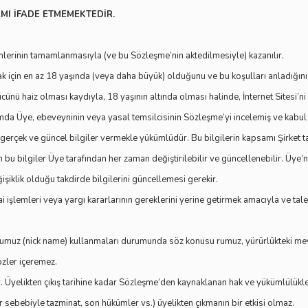
MI İFADE ETMEMEKTEDİR.
lemlerinin tamamlanmasıyla (ve bu Sözleşme’nin aktedilmesiyle) kazanılır.
çin en az 18 yaşında (veya daha büyük) olduğunu ve bu koşulları anladığını v
nü haiz olması kaydıyla, 18 yaşının altında olması halinde, İnternet Sitesi’n
da Üye, ebeveyninin veya yasal temsilcisinin Sözleşme’yi incelemiş ve kabu
ru, gerçek ve güncel bilgiler vermekle yükümlüdür. Bu bilgilerin kapsamı Şirket 
lan bu bilgiler Üye tarafından her zaman değiştirilebilir ve güncellenebilir. Üye’
ğişiklik olduğu takdirde bilgilerini güncellemesi gerekir.
işlemleri veya yargı kararlarının gereklerini yerine getirmek amacıyla ve taleple
 rumuz (nick name) kullanmaları durumunda söz konusu rumuz, yürürlükteki mevz
özler içeremez.
er. Üyelikten çıkış tarihine kadar Sözleşme’den kaynaklanan hak ve yükümlülükl
r sebebiyle tazminat, son hükümler vs.) üyelikten çıkmanın bir etkisi olmaz.