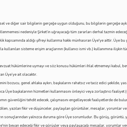
şisel ve diğer sair bilgilerin gerçeğe uygun olduğunu, bu bilgilerin gerçeğe ayk
llenmemesi nedeniyle Şirket’in uğrayacağı tüm zararları derhal tazmin edeceğ
üyelik kapsamında aldığı şifreyi kullanma hakkı münhasıran Üye'ye aittir. Üye bu
a kullanılan sisteme erişim araçlarının (kullanıcı ismi vb.) kullanımına ilişkin t
l mevzuat hükümlerine uymayı ve söz konusu hükümleri ihlal etmemeyi kabul, b
n Üye’ye ait olacaktır.
ini bozucu, genel ahlaka aykırı, başkalarını rahatsız ve taciz edici şekilde, yasal
a Üye başkalarının hizmetleri kullanmasını önleyici veya zorlaştırıcı faaliyet (
lımın güvenliğini tehdit edecek, çalışmasını engelleyecek faaliyetlerde de bul
dilen, yazılan fikir ve düşünceler, paylaşılan görüntüler, mesajlar, yorumlar v
mların sonuçlarından yalnızca duruma göre Üye sorumludur. Bu görüş, görüntü, y
Üye'nin beyan edeceği fikir ve görüşler veya paylaşacağı mesajlar, yorumlar v