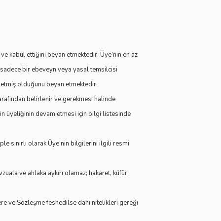
e kabul ettiğini beyan etmektedir. Üye’nin en az
i sadece bir ebeveyn veya yasal temsilcisi
l etmiş olduğunu beyan etmektedir.
tarafından belirlenir ve gerekmesi halinde
nin üyeliğinin devam etmesi için bilgi listesinde
 sınırlı olarak Üye’nin bilgilerini ilgili resmi
uata ve ahlaka aykırı olamaz; hakaret, küfür,
ere ve Sözleşme feshedilse dahi nitelikleri gereği