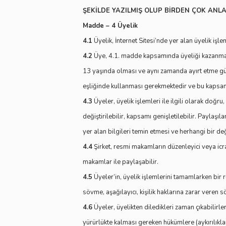
ŞEKİLDE YAZILMIŞ OLUP BİRDEN ÇOK ANLA
Madde – 4 Üyelik
4.1
Üyelik, İnternet Sitesi’nde yer alan üyelik iş
4.2
Üye, 4.1. madde kapsamında üyeliği kazanmak i
13 yaşında olması ve aynı zamanda ayırt etme gücü
eşliğinde kullanması gerekmektedir ve bu kapsam
4.3
Üyeler, üyelik işlemleri ile ilgili olarak doğ
değiştirilebilir, kapsamı genişletilebilir. Paylaşı
yer alan bilgileri temin etmesi ve herhangi bir de
4.4
Şirket, resmi makamların düzenleyici veya icrai 
makamlar ile paylaşabilir.
4.5
Üyeler’in, üyelik işlemlerini tamamlarken bir
sövme, aşağılayıcı, kişilik haklarına zarar veren s
4.6
Üyeler, üyelikten diledikleri zaman çıkabilirl
yürürlükte kalması gereken hükümlere (aykırılıkla