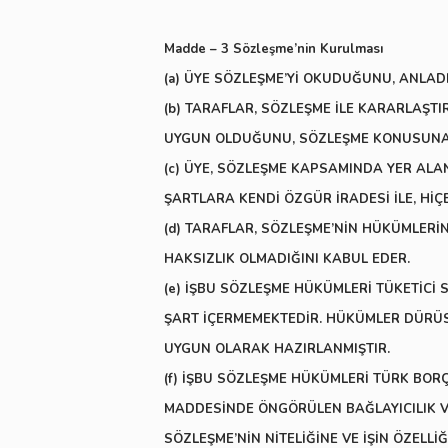
Madde – 3 Sözleşme’nin Kurulması
(a) ÜYE SÖZLEŞME’Yİ OKUDUĞUNU, ANLAD
(b) TARAFLAR, SÖZLEŞME İLE KARARLAŞTI
UYGUN OLDUĞUNU, SÖZLEŞME KONUSUNA G
(c) ÜYE, SÖZLEŞME KAPSAMINDA YER AL
ŞARTLARA KENDİ ÖZGÜR İRADESİ İLE, HİÇ
(d) TARAFLAR, SÖZLEŞME’NİN HÜKÜMLERİN
HAKSIZLIK OLMADIĞINI KABUL EDER.
(e) İŞBU SÖZLEŞME HÜKÜMLERİ TÜKETİCİ
ŞART İÇERMEMEKTEDİR. HÜKÜMLER DÜRÜST
UYGUN OLARAK HAZIRLANMIŞTIR.
(f) İŞBU SÖZLEŞME HÜKÜMLERİ TÜRK BO
MADDESİNDE ÖNGÖRÜLEN BAĞLAYICILIK VE
SÖZLEŞME’NİN NİTELİĞİNE VE İŞİN ÖZELLİ