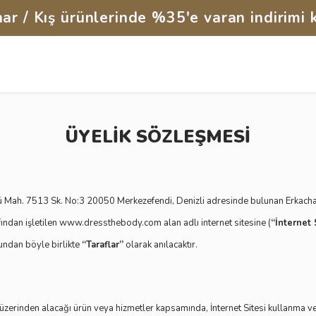
ar / Kış ürünlerinde %35'e varan indirimi 
ÜYELİK SÖZLEŞMESİ
ü Mah. 7513 Sk. No:3 20050 Merkezefendi, Denizli adresinde bulunan Erkachan 
afından işletilen www.dressthebody.com alan adlı internet sitesine (
“İnternet 
bundan böyle birlikte
“Taraflar”
olarak anılacaktır.
 üzerinden alacağı ürün veya hizmetler kapsamında, İnternet Sitesi kullanma ve 