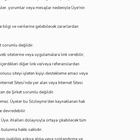
tüler, yorumlar veya mesajlar nedeniyle Üye'nin
ye bilgi ve verilerine gelebilecek zararlardan
t sorumlu değildir.
b sitelerine veya uygulamalara link verebilir,
içerdikleri diğer link ve/veya referanslardan
onusu siteyi işleten kişiyi destekleme amacı veya
nternet Sitesi’nde yer alan veya İnternet Sitesi
kten de Şirket sorumlu değildir.
 veremez. Üyeler bu Sözleşme’den kaynaklanan hak
e devredebilir.
Üye, ihlalleri dolayısıyla ortaya çıkabilecek tüm
e bulunma hakkı saklıdır.
'nin üyeliğini askıya alma veya sonlandırma ve