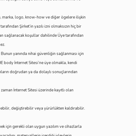
ere, marka, logo, know-how ve diğer ögelere ilişkin
tarafından Şirket’in yazılı izni olmaksızın hiç bir
ndan sağlanacak koşullar dahilinde Üye tarafından
mez.
ır. Bunun yanında nihai güvenliğin sağlanması için
 body İnternet Sitesi’ne üye olmakla, kendi
 bunların doğrudan ya da dolaylı sonuçlarından
zaman İnternet Sitesi üzerinde kayıtlı olan
ilir, değiştirebilir veya yürürlükten kaldırabilir.
k için gerekli olan uygun yazılım ve cihazlarla
şacağını, materyallerin içerdiği işlevlerin