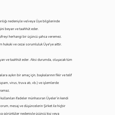
ırılığı nedeniyle ve/veya Üye bilgilerinde
ini beyan ve taahhüt eder.
 şifreyi herhangi bir üçüncü şahsa veremez.
üm hukuki ve cezai sorumluluk Üye'ye aittir.
eyan ve taahhüt eder. Aksi durumda, oluşacak tüm
ara aykırı bir amaç için, başkalarının fikir ve telif
spam, virus, truva atı, vb.) ve işlemlerde
unamaz.
e kullanılan ifadeler münhasıran Üyeler’in kendi
orum, mesaj ve düşüncelerin Şirket ile hiçbir
eya görüntüler nedeniyle üçüncü kişi veya