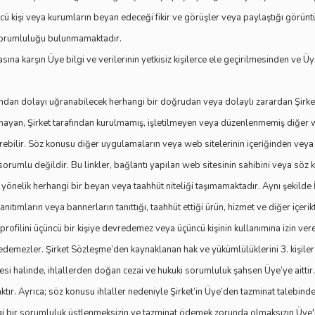
ü kişi veya kurumların beyan edeceği fikir ve görüşler veya paylaştığı görün
 sorumluluğu bulunmamaktadır.
asına karşın Üye bilgi ve verilerinin yetkisiz kişilerce ele geçirilmesinden ve Ü
sından dolayı uğranabilecek herhangi bir doğrudan veya dolaylı zarardan Şirke
ayan, Şirket tarafından kurulmamış, işletilmeyen veya düzenlenmemiş diğer we
erebilir. Söz konusu diğer uygulamaların veya web sitelerinin içeriğinden veya 
rumlu değildir. Bu linkler, bağlantı yapılan web sitesinin sahibini veya söz k
e yönelik herhangi bir beyan veya taahhüt niteliği taşımamaktadır. Aynı şekilde İ
anıtımların veya bannerların tanıttığı, taahhüt ettiği ürün, hizmet ve diğer içeri
ı profilini üçüncü bir kişiye devredemez veya üçüncü kişinin kullanımına izin
edemezler. Şirket Sözleşme’den kaynaklanan hak ve yükümlülüklerini 3. kişiler
si halinde, ihlallerden doğan cezai ve hukuki sorumluluk şahsen Üye’ye aittir. 
caktır. Ayrıca; söz konusu ihlaller nedeniyle Şirket’in Üye’den tazminat talebind
angi bir sorumluluk üstlenmeksizin ve tazminat ödemek zorunda olmaksızın Üye