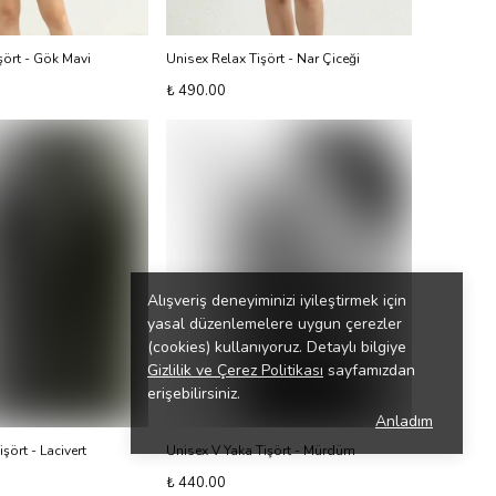
şört - Gök Mavi
Unisex Relax Tişört - Nar Çiceği
₺ 490.00
Alışveriş deneyiminizi iyileştirmek için
yasal düzenlemelere uygun çerezler
(cookies) kullanıyoruz. Detaylı bilgiye
Gizlilik ve Çerez Politikası
sayfamızdan
erişebilirsiniz.
Anladım
şört - Lacivert
Unisex V Yaka Tişört - Mürdüm
₺ 440.00