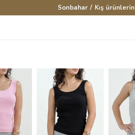
ar / Kış ürünlerinde %35'e varan indirimi 