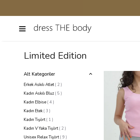
Sonbah
Limited Edition
Alt Kategoriler
Erkek Askılı Atlet
(
2
)
Kadın Askılı Bluz
(
5
)
Kadın Elbise
(
4
)
Kadın Etek
(
3
)
Kadın Tişört
(
1
)
Kadın V Yaka Tişört
(
2
)
Unisex Relax Tişört
(
9
)