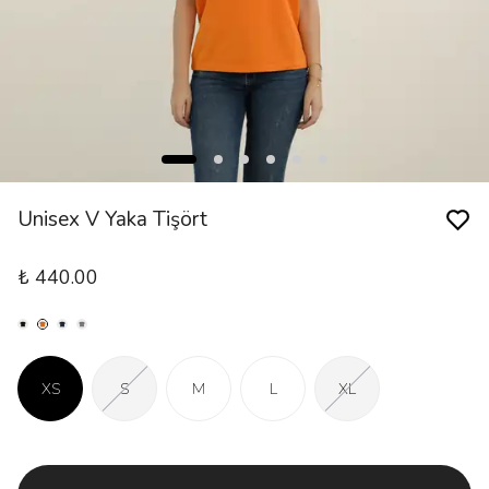
Unisex V Yaka Tişört
₺ 440.00
XS
S
M
L
XL